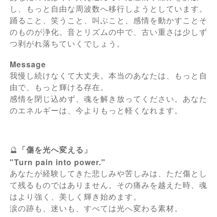
し、
もっと自由な周波数へ移行しようとしています。
踊ること、笑うこと、叫ぶこと、
感情を動かすことそ
のものが浄化。
音とリズムの中で、
古い重さは少しず
つ剥がれ落ちていくでしょう。
Message
我慢し続けなくて大丈夫。
本当のあなたは、もっと自
由で、もっと輝ける存在。
感情を閉じ込めず、
魂を解き放ってください。
あなた
のエネルギーは、今よりもっと軽くなれます。
🔮
「傷を光へ変える」
"Turn pain into power."
あなたが経験してきた悲しみや苦しみは、
ただ傷とし
て残るものではありません。
その痛みを越えた時、
魂
はより強く、美しく輝き始めます。
涙の跡も、迷いも、
すべては光へ変わる素材。