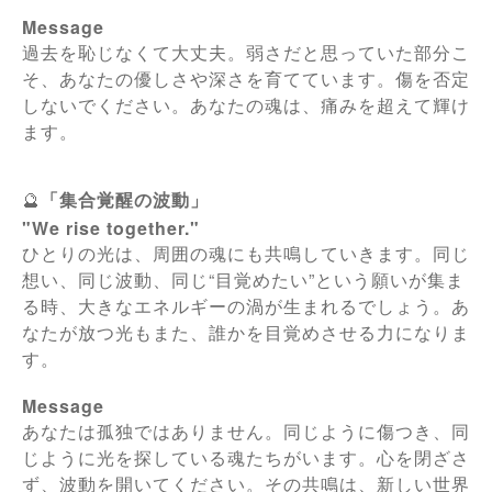
Message
過去を恥じなくて大丈夫。
弱さだと思っていた部分こ
そ、
あなたの優しさや深さを育てています。
傷を否定
しないでください。
あなたの魂は、痛みを超えて輝け
ます。
🔮
「集合覚醒の波動」
"We rise together."
ひとりの光は、
周囲の魂にも共鳴していきます。
同じ
想い、同じ波動、
同じ“目覚めたい”という願いが集ま
る時、
大きなエネルギーの渦が生まれるでしょう。
あ
なたが放つ光もまた、
誰かを目覚めさせる力になりま
す。
Message
あなたは孤独ではありません。
同じように傷つき、
同
じように光を探している魂たちがいます。
心を閉ざさ
ず、波動を開いてください。
その共鳴は、新しい世界