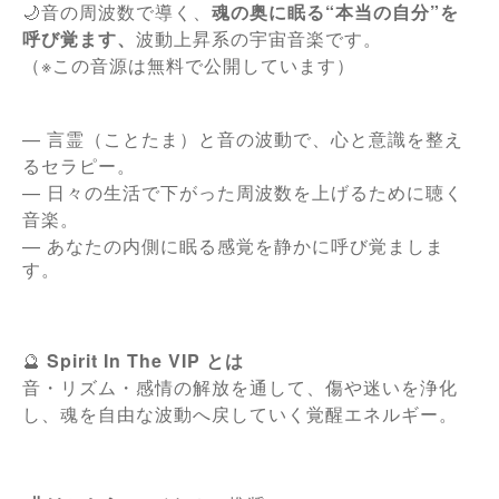
🌙音の周波数で導く、
魂の奥に眠る“本当の自分”を
呼び覚ます、
波動上昇系の宇宙音楽です。
（※この音源は無料で公開しています）
— 言霊（ことたま）と音の波動で、心と意識を整え
るセラピー。
— 日々の生活で下がった周波数を上げるために聴く
音楽。
—
あなたの内側に眠る感覚を静かに呼び覚ましま
す。
🔮
Spirit In The VIP とは
音・リズム・感情の解放を通して、傷や迷いを浄化
し、魂を自由な波動へ戻していく覚醒エネルギー。