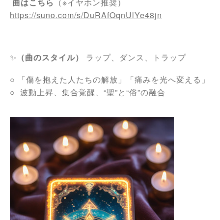
曲はこちら
（※イヤホン推奨）
https://suno.com/s/DuRAfOqnUlYe48jn
✨
（曲のスタイル）
ラップ、ダンス、トラップ
○
「傷を抱えた人たちの解放」「痛みを光へ変える」
○
波動上昇、集合覚醒、“聖”と“俗”の融合