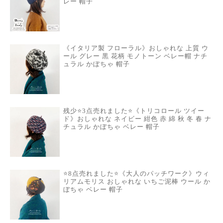
レー 帽子
《イタリア製 フローラル》おしゃれな 上質 ウ
ール グレー 黒 花柄 モノトーン ベレー帽 ナチ
ュラル かぼちゃ 帽子
残少⭐️3点売れました⭐️《トリコロール ツイー
ド》おしゃれな ネイビー 紺色 赤 綿 秋 冬 春 ナ
チュラル かぼちゃ ベレー 帽子
⭐️8点売れました⭐️《大人のパッチワーク》ウィ
リアムモリス おしゃれな いちご泥棒 ウール か
ぼちゃ ベレー 帽子