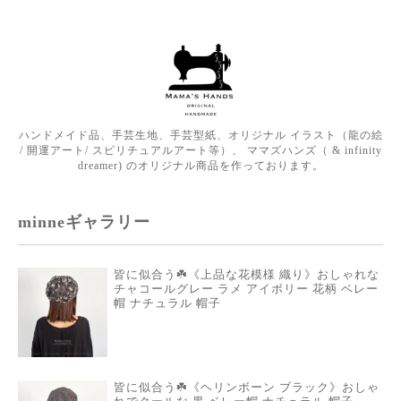
ハンドメイド品、手芸生地、手芸型紙、オリジナル イラスト（龍の絵
/ 開運アート/ スピリチュアルアート等）、 ママズハンズ（ & infinity
dreamer) のオリジナル商品を作っております。
minneギャラリー
皆に似合う☘️《上品な花模様 織り》おしゃれな
チャコールグレー ラメ アイボリー 花柄 ベレー
帽 ナチュラル 帽子
皆に似合う☘️《ヘリンボーン ブラック》おしゃ