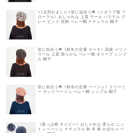
⭐️2点売れました⭐️皆に似合う☘️《イタリア製 フ
ローラル》おしゃれな 上質 ウール パステル グ
レー ピンク 花柄 ベレー帽 ナチュラル 帽子
皆に似合う☘️《秋冬の定番 カーキ》高級 メリノ
ウール 上質 滑らかな ベレー帽 オリーブ シンプ
ル 帽子
皆に似合う☘️《秋冬の定番 ベージュ》クリーミ
ー サンドベージュ ベレー帽 シンプル 帽子
《葉っぱ柄 ネイビー》おしゃれな 柔らか ニッ
ト x ベージュ ナチュラル 秋 冬 春 かぼちゃ ベ