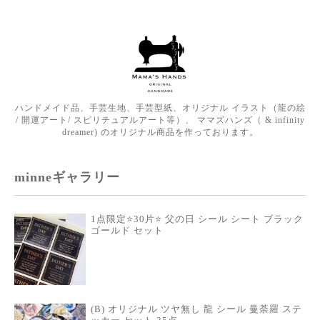
ハンドメイド品、手芸生地、手芸型紙、オリジナル イラスト（龍の絵
/ 開運アート/ スピリチュアルアート等）、 ママズハンズ（ & infinity
dreamer) のオリジナル商品を作っております。
minneギャラリー
1点限定⭐️30片⭐️ 父の日 シール シート ブラック
ゴールド セット
(B) オリジナル ツヤ無し 龍 シール 曼荼羅 ステ